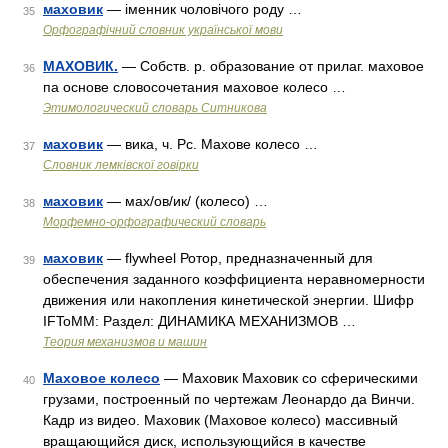
маховик
— іменник чоловічого роду …
35
Орфографічний словник української мови
МАХОВИК.
— Собств. р. образование от прилаг. маховое
36
па основе словосочетания маховое колесо …
Этимологический словарь Ситникова
маховик
— вика, ч. Рс. Махове колесо …
37
Словник лемківскої говірки
маховик
— мах/ов/ик/ (колесо) …
38
Морфемно-орфографический словарь
маховик
— flywheel Ротор, предназначенный для
39
обеспечения заданного коэффициента неравномерности
движения или накопления кинетической энергии. Шифр
IFToMM: Раздел: ДИНАМИКА МЕХАНИЗМОВ …
Теория механизмов и машин
Маховое колесо
— Маховик Маховик со сферическими
40
грузами, построенный по чертежам Леонардо да Винчи.
Кадр из видео. Маховик (Маховое колесо) массивный
вращающийся диск, использующийся в качестве