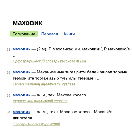
маховик
Толкование
Перевод
Книги
маховик
— (2 м), Р. маховика/; мн. маховики/, Р. маховико/в
31
…
Орфографический словарь русского языка
маховик
— Механизмның тигез ритм белән эшләп торуын
32
тәэмин итә торган авыр тугымлы тәгәрмәч …
Татар теленең аңлатмалы сүзлеге
маховик
— а/, ч., тех. Махове колесо …
33
Український тлумачний словник
маховик
— а/; м.; техн. Маховое колесо. Махови/к
34
двигателя …
Словарь многих выражений