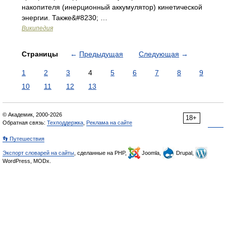
накопителя (инерционный аккумулятор) кинетической
энергии. Также&#8230; …
Википедия
Страницы
←
Предыдущая
Следующая
→
1
2
3
4
5
6
7
8
9
10
11
12
13
© Академик, 2000-2026
18+
Обратная связь:
Техподдержка
,
Реклама на сайте
👣 Путешествия
Экспорт словарей на сайты
, сделанные на PHP,
Joomla,
Drupal,
WordPress, MODx.